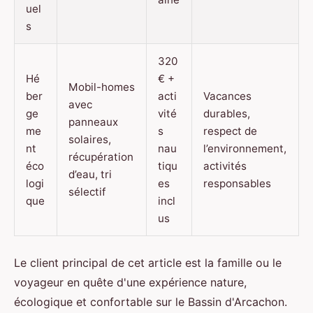
uel
s
320
Hé
€ +
Mobil-homes
ber
acti
Vacances
avec
ge
vité
durables,
panneaux
me
s
respect de
solaires,
nt
nau
l’environnement,
récupération
éco
tiqu
activités
d’eau, tri
logi
es
responsables
sélectif
que
incl
us
Le client principal de cet article est la famille ou le
voyageur en quête d'une expérience nature,
écologique et confortable sur le Bassin d'Arcachon.