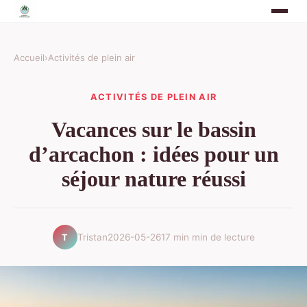
Accueil
›
Activités de plein air
ACTIVITÉS DE PLEIN AIR
Vacances sur le bassin
d’arcachon : idées pour un
séjour nature réussi
Tristan
2026-05-26
17 min min de lecture
T