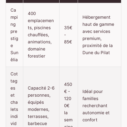
Ca
400
mpi
Hébergement
emplacemen
ng
haut de gamme
ts, piscines
35€
pre
avec services
chauffées,
-
stig
premium,
animations,
85€
e
proximité de la
domaine
Sun
Dune du Pilat
forestier
êlia
Cot
tag
450
es
Capacité 2-6
€ -
Idéal pour
et
personnes,
120
familles
cha
équipés
0€
recherchant
lets
modernes,
la
autonomie et
indi
terrasses,
sem
confort
vid
barbecue
aine